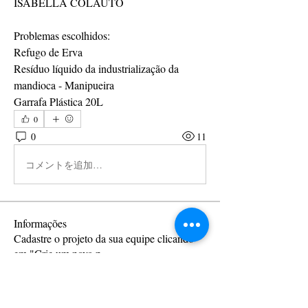
ISABELLA COLAUTO
Problemas escolhidos:
Refugo de Erva
Resíduo líquido da industrialização da 
mandioca - Manipueira
Garrafa Plástica 20L 
0
0
11
コメントを追加…
Informações
Cadastre o projeto da sua equipe clicando
em "Crie um novo p
...
Leia Mais