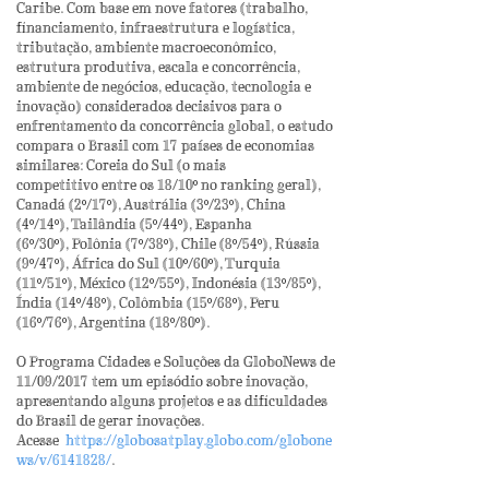
Caribe. Com base em nove fatores (trabalho,
financiamento, infraestrutura e logística,
tributação, ambiente macroeconômico,
estrutura produtiva, escala e concorrência,
ambiente de negócios, educação, tecnologia e
inovação) considerados decisivos para o
enfrentamento da concorrência global, o estudo
compara o Brasil com 17 países de economias
similares:
Coreia do Sul (o mais
competitivo entre os 18/10º no ranking geral),
Canadá (2
º
/17º), Austrália (3
º
/23º), China
(4
º/
14º),
Tailândia (
5
º/44º),
Espanha
(6
º/
30º), Polônia (7
º/
38º), Chile (8
º/
54º), R
ússia
(
9
º/47º), África do Sul (
10
º/60º), Turquia
(
11
º/51º),
México (12
º/
55º), Indonésia (13
º/
85º),
Índia (14
º/
48º), Colômbia (15
º/
68º), Peru
(16
º/
76º),
Argentina
(18
º/
80º).
O Programa Cidades e Soluções da GloboNews de
11/09/2017 tem um episódio sobre inovação,
apresentando alguns projetos e as dificuldades
do Brasil de gerar inovações.
Acesse
https://globosatplay.globo.com/globone
ws/v/6141828/
.