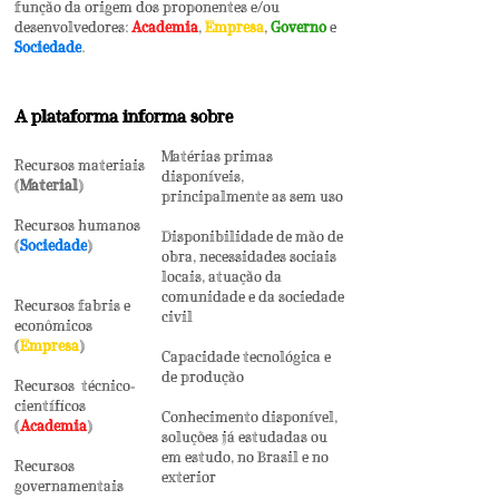
função da origem dos proponentes e/ou
desenvolvedores:
Academia
,
Empresa
,
Governo
e
Sociedade
.
A plataforma informa sobre
Matérias primas
Recursos materiais
disponíveis,
(
Material
)
principalmente as sem uso
Recursos humanos
Disponibilidade de mão de
(
Sociedade
)
obra, necessidades sociais
locais, atuação da
comunidade e da sociedade
Recursos fabris e
civil
econômicos
(
Empresa
)
Capacidade tecnológica e
de produção
Recursos técnico-
científicos
Conhecimento disponível,
(
Academia
)
soluções já estudadas ou
em estudo, no Brasil e no
Recursos
exterior
governamentais