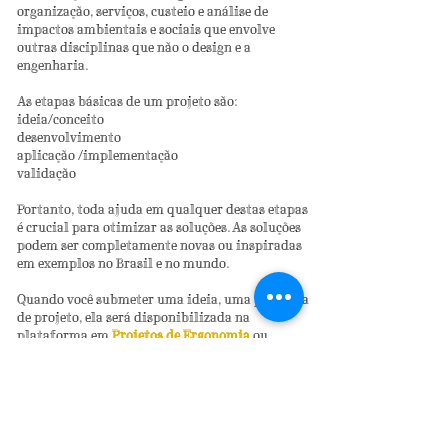
organização, serviços, custeio e análise de
impactos ambientais e sociais que envolve
outras disciplinas que não o design e a
engenharia.
As etapas básicas de um projeto são:
ideia/conceito
desenvolvimento
aplicação /implementação
validação
Portanto, toda ajuda em qualquer destas etapas
é crucial para otimizar as soluções. As soluções
podem ser completamente novas ou inspiradas
em exemplos no Brasil e no mundo.
Quando você submeter uma ideia, uma proposta
de projeto, ela será disponibilizada na
plataforma em
Projetos
de Ergonomia
ou
Projetos de Sustentabilidade
,
dependendo do
foco prioritário, para que os participantes
possam colaborar em seu desenvolvimento. A
ideia deve estar delineada em um briefing (um
resumo) contendo basicamente:
histórico da situação: em forma de história