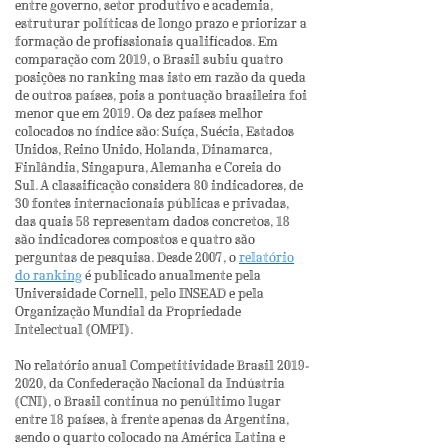
entre governo, setor produtivo e academia,
estruturar políticas de longo prazo e priorizar a
formação de profissionais qualificados. Em
comparação com 2019, o Brasil subiu quatro
posições no ranking mas isto em razão da queda
de outros países, pois a pontuação brasileira foi
menor que em 2019. Os dez países melhor
colocados no índice são: Suíça, Suécia, Estados
Unidos, Reino Unido, Holanda, Dinamarca,
Finlândia, Singapura, Alemanha e Coreia do
Sul. A classificação considera 80 indicadores, de
30 fontes internacionais públicas e privadas,
das quais 58 representam dados concretos, 18
são indicadores compostos e quatro são
perguntas de pesquisa. Desde 2007, o
relatório
do ranking
é publicado anualmente pela
Universidade Cornell, pelo INSEAD e pela
Organização Mundial da Propriedade
Intelectual (OMPI).
No relatório anual Competitividade Brasil
2019-
2020
, da Confederação Nacional da Indústria
(CNI), o Brasil continua no penúltimo lugar
entre 18 países, à frente apenas da Argentina,
sendo o quarto colocado na América Latina e