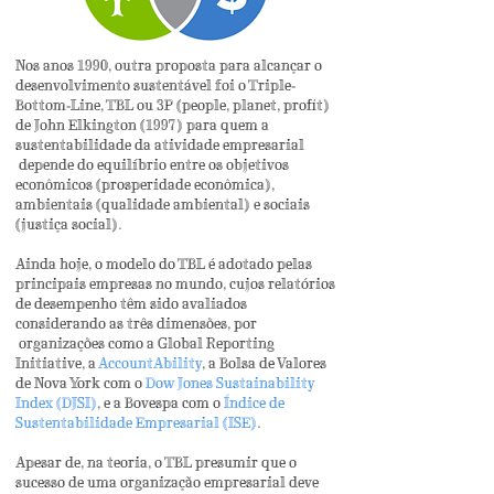
Nos anos 1990, outra proposta para alcançar o
desenvolvimento sustentável foi o Triple-
Bottom-Line, TBL ou 3P (people, planet, profit)
de John
Elkington (1997)
para quem a
sustentabilidade da atividade empresarial
depende do equilíbrio entre os objetivos
econômicos (prosperidade econômica),
ambientais (qualidade ambiental) e sociais
(justiça social).
Ainda hoje, o modelo do TBL é adotado pelas
principais empresas no mundo, cujos relatórios
de desempenho têm sido avaliados
considerando as três dimensões, por
organizações como a
Global Reporting
Initiative
,
a
AccountAbility
, a
Bolsa de Valores
de Nova York com o
Dow Jones Sustainability
Index (DJSI)
,
e a
Bovespa com o
Índice de
Sustentabilidade Empresarial (ISE)
.
Apesar de, na teoria, o TBL presumir que o
sucesso de uma organização empresarial deve