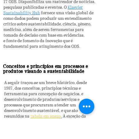
17 ODS. Disponibiliza um rastreador de notícias,
pesquisas publicadas e eventos. O
Elsevier
Sustainability Hub
fornece uma visão global de
como dados podem produzir um entendimento
critico sobre sustentabilidade, ciência, gênero,
medicina, além de serem ferramentas para
tomada de decisão com base em evidencias,
e fonte de fomento da inovação que é
fundamental para atingimento dos ODS.
Conceitos e princ
í
pios em processos e
produtos visando a sustentabilidade
A seguir traçou-se um breve histórico, desde
1987, dos conceitos, princ
í
pios t
é
cnicas e
ferramentas para concep
ção
de negócios, e
desenvolvimento de produtos/serviços e
processos que procuraram atender um
desenvolvimento sustentável, e que s
ã
o
resumidos na
tabela em anexo
.
À exce
ção
da
abordagem ber
ç
o a ber
ç
o, em geral
n
ã
o se
assume que os produtos devem ser projetados
para assumir novas funções, evitando seu
túmulo (o aterro, os lixões, os rios, as lagoas, os