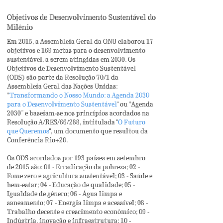
Objetivos de Desenvolvimento Sustentável do
Milênio
Em 2015, a Assembleia Geral da ONU elaborou 17
objetivos e 169 metas para o desenvolvimento
sustentável, a serem atingidas em 2030. Os
Objetivos de Desenvolvimento Sustentável
(ODS) são parte da
Resolução 70/1 da
Assembleia Geral das Nações Unidas
:
“
Transformando o Nosso Mundo: a Agenda 2030
para o Desenvolvimento Sustentável
" ou “Agenda
2030” e baseiam-se nos princípios acordados na
Resolução A/RES/66/288, intitulada "
O Futuro
que Queremos
",
um documento que resultou da
Conferência Rio+20.
Os ODS acordados por 193 países em setembro
de 2015 são: 01 - Erradicação da pobreza; 02 -
Fome zero e agricultura sustentável; 03 - Saúde e
bem-estar; 04 - Educação de qualidade; 05 -
Igualdade de gênero; 06 - Água limpa e
saneamento; 07 - Energia limpa e acessível; 08 -
Trabalho decente e crescimento econômico; 09 -
Indústria, inovação e infraestrutura; 10 -