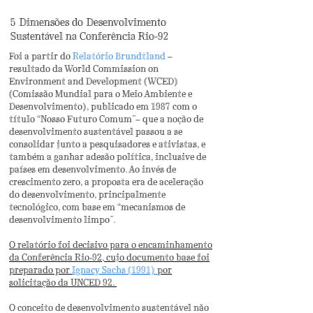
5 Dimensões do Desenvolvimento
Sustentável na Conferência Rio-92
Foi a partir do
Relatório Brundtland
–
resultado da
World Commission on
Environment and Development (WCED)
(
Comissão Mundial para o Meio Ambiente e
Desenvolvimento), publicado
em 1987
com o
título “Nosso Futuro Comum”
– que a noção de
desenvolvimento sustentável passou a se
consolidar junto a pesquisadores e ativistas, e
também a ganhar adesão política, inclusive de
países em desenvolvimento. Ao invés de
crescimento zero, a proposta era de aceleração
do desenvolvimento, principalmente
tecnológico, com base em “mecanismos de
desenvolvimento limpo”.
O relatório foi decisivo para o encaminhamento
da Conferência Rio-92, cujo documento base foi
preparado por
Ignacy Sachs (1991)
por
solicitação da UNCED 92.
O conceito de desenvolvimento sustentável não