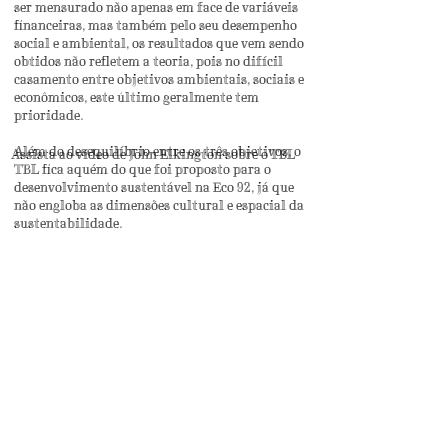
ser mensurado não apenas em face de variáveis
financeiras, mas também pelo seu desempenho
social e ambiental, os resultados que vem sendo
obtidos não refletem a teoria, pois no difícil
casamento entre objetivos ambientais, sociais e
econômicos, este último geralmente tem
prioridade.
Além do desequilíbrio entre os três objetivos, o
Assista ao vídeo de John Elkington sobre o TBL
TBL fica aquém do que foi proposto para o
desenvolvimento sustentável na Eco 92, já que
não engloba as dimensões cultural e espacial da
sustentabilidade.