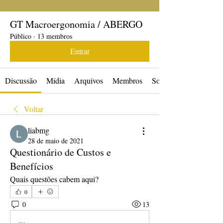
GT Macroergonomia / ABERGO
Público
·
13 membros
Entrar
Discussão
Mídia
Arquivos
Membros
Sobre
Voltar
liabmg
28 de maio de 2021
Questionário de Custos e
Benefícios
Quais questões cabem aqui?
0
0
13