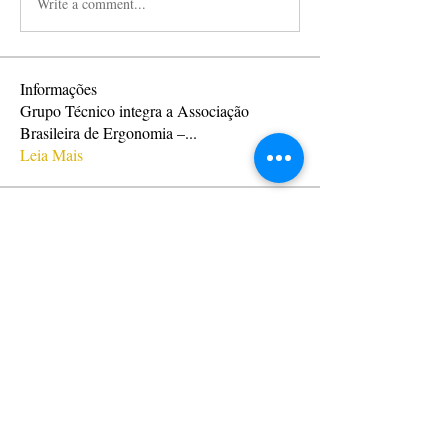
Write a comment...
Informações
Grupo Técnico integra a Associação
Brasileira de Ergonomia –
...
Leia Mais
membros
domaneschi
Seguir
liabmg
Seguir
luisfranz
Seguir
Cláudia Mazzoni
Seguir
danielgraciliano
Seguir
Ver todos os membros (13)