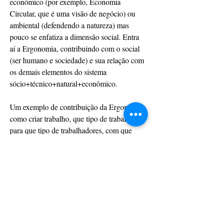
econômico (por exemplo, Economia 
Circular, que é uma visão de negócio) ou 
ambiental (defendendo a natureza) mas 
pouco se enfatiza a dimensão social. Entra 
aí a Ergonomia, contribuindo com o social 
(ser humano e sociedade) e sua relação com 
os demais elementos do sistema 
sócio+técnico+natural+econômico.
Um exemplo de contribuição da Ergonomia: 
como criar trabalho, que tipo de trabalho, 
para que tipo de trabalhadores, com que 
recursos, em um país com tanto 
desemprego? 
Uma alternativa é usar resíduo (abundante) 
que vai para o lixo, sem ser lixo (pois 
resíduo é matéria prima para alguém). O 
resíduo está em uma dada região (criando 