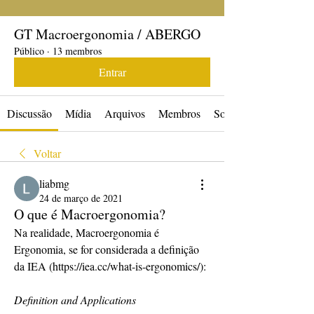
GT Macroergonomia / ABERGO
Público
·
13 membros
Entrar
Discussão
Mídia
Arquivos
Membros
Sobre
Voltar
liabmg
24 de março de 2021
O que é Macroergonomia?
Na realidade, Macroergonomia é 
Ergonomia, se for considerada a definição 
da IEA (https://iea.cc/what-is-ergonomics/):
Definition and Applications